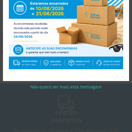
Caixa Ajustável
Caixa Grande 60x30x20cm
50x40x40cm
Caixas Standard
Caixas Standard
1.69
€
2.08
€
(
com IVA)
2.50
€
3.08
€
(
com IVA)
Não quero ver mais esta mensagem
PORTES
GRATUITOS
Em encomendas superiores a 125€ (apenas Portugal