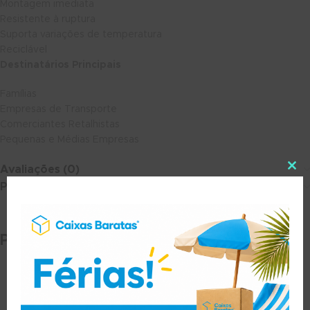
Montagem imediata
Resistente à ruptura
Suporta variações de temperatura
Reciclável
Destinatários Principais
Famílias
Empresas de Transporte
Comerciantes Retalhistas
Pequenas e Médias Empresas
Avaliações (0)
Portes e Entrega
Produtos Relacionados