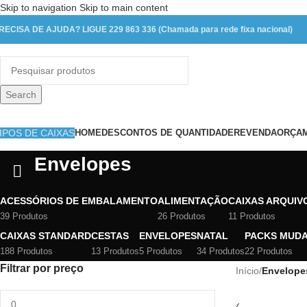
Skip to navigation
Skip to main content
RECISA DE AJUDA? LIGUE 229 863 336 (Chamada para rede fixa nacional)
Search
IPOS DE CAIXAS
HOME
DESCONTOS DE QUANTIDADE
REVENDA
ORÇAM
Envelopes
ACESSÓRIOS DE EMBALAMENTO
ALIMENTAÇÃO
CAIXAS ARQUIV
39 Produtos
26 Produtos
11 Produtos
CAIXAS STANDARD
CESTAS
ENVELOPES
NATAL
PACKS MUD
188 Produtos
13 Produtos
5 Produtos
34 Produtos
22 Produtos
Filtrar por preço
Início
/
Envelope