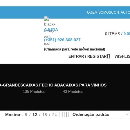
QUEM SOMOS
CONTACT
AJUDA
0
ITEMS
/
0.0
(+351) 926 368 027
(Chamada para rede móvel nacional)
ENTRAR / REGISTAR
WISHLI
A-GRANDES
CAIXAS FECHO ABA
CAIXAS PARA VINHOS
135 Produtos
43 Produtos
Mostrar
9
12
18
24