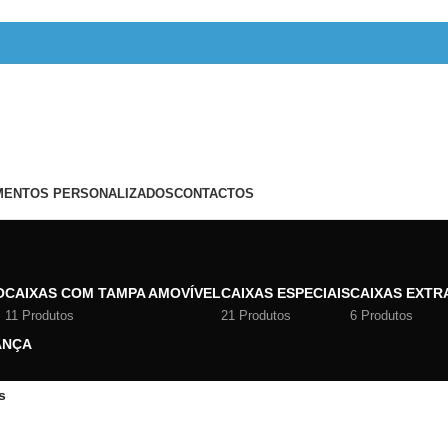
ENTOS PERSONALIZADOS
CONTACTOS
O
CAIXAS COM TAMPA AMOVÍVEL
CAIXAS ESPECIAIS
CAIXAS EXTR
11 Produtos
21 Produtos
6 Produtos
ANÇA
s