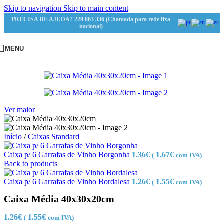
Skip to navigation
Skip to main content
PRECISA DE AJUDA? 229 863 336 (Chamada para rede fixa
nacional)
MENU
Ver maior
Início
/
Caixas Standard
Caixa p/ 6 Garrafas de Vinho Borgonha
1.36
€
1.67
€
(
com IVA)
Back to products
Caixa p/ 6 Garrafas de Vinho Bordalesa
1.26
€
1.55
€
(
com IVA)
Caixa Média 40x30x20cm
1.26
€
1.55
€
(
com IVA)