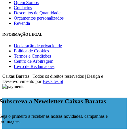
Quem Somos
Contactos
Descontos de Quantidade
Orçamentos personalizados
Revenda
INFORMAÇÃO LEGAL
Declaração de privacidade
Política de Cookies
Termos e Condições
Centro de Arbitragem
Livro de Reclamações
Caixas Baratas | Todos os direitos reservados | Design e
Desenvolvimento por
Bestsites.pt
Subscreva a Newsletter Caixas Baratas
Seja o primeiro a receber as nossas novidades, campanhas e
promoções.