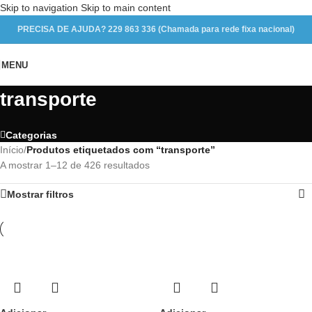
Skip to navigation
Skip to main content
PRECISA DE AJUDA? 229 863 336 (Chamada para rede fixa nacional)
MENU
transporte
Categorias
Início
/
Produtos etiquetados com “transporte”
A mostrar 1–12 de 426 resultados
Mostrar filtros