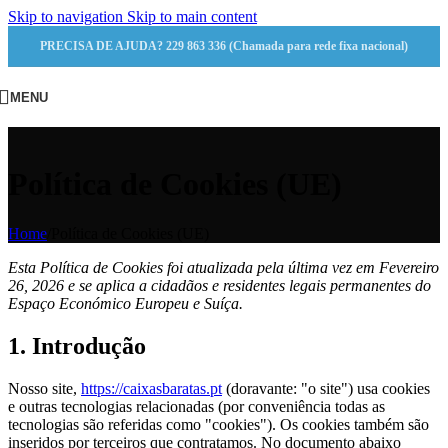
Skip to navigation
Skip to main content
PRECISA DE AJUDA? 229 863 336 (Chamada para rede fixa nacional)
MENU
Política de Cookies (UE)
Home
/
Política de Cookies (UE)
Esta Política de Cookies foi atualizada pela última vez em Fevereiro
26, 2026 e se aplica a cidadãos e residentes legais permanentes do
Espaço Económico Europeu e Suíça.
1. Introdução
Nosso site,
https://caixasbaratas.pt
(doravante: "o site") usa cookies
e outras tecnologias relacionadas (por conveniência todas as
tecnologias são referidas como "cookies"). Os cookies também são
inseridos por terceiros que contratamos. No documento abaixo