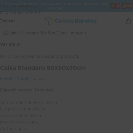
PRECISA DE AJUDA? 229 863 336 (Chamada para rede fixa
Skip to navigation
nacional)
Skip to main content
MENU
Ver maior
Início
/
Caixas Standard
Back to products
Caixa Standard 80x50x30cm
6.09
€
7.49
€
(
com IVA)
Especificações Técnicas
Comprimento interior: 80 cm
Largura interior: 50 cm
Altura interior: 30 cm
Modelo Americano
Cartão duplo