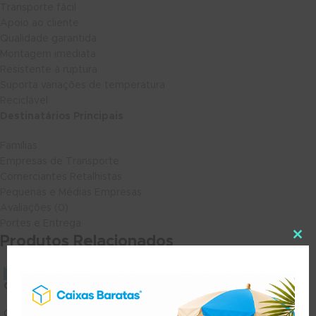
Transporte fácil
Apoio ao cliente
Qualidade garantida
Montagem imediata
Resistente à ruptura
Suporta variações de temperatura
Reciclável
Destinatários Principais
Famílias
Empresas de Transporte
Comerciantes Retalhistas
Pequenas e Médias Empresas
Avaliações (0)
Portes e Entrega
Produtos Relacionados
Caixa Grande 60x30x20cm
Caixa Média 40x30x20cm
Caixas Standard
Caixas Standard