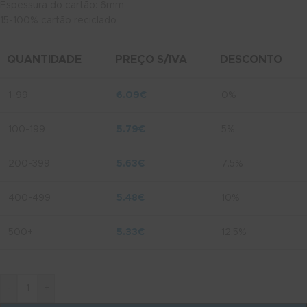
Espessura do cartão: 6mm
15-100% cartão reciclado
QUANTIDADE
PREÇO S/IVA
DESCONTO
1-99
6.09
€
0%
100-199
5.79
€
5%
200-399
5.63
€
7.5%
400-499
5.48
€
10%
500+
5.33
€
12.5%
-
+