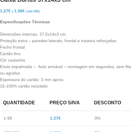
1.27
€
1.56
€
(
com IVA)
Especificações Técnicas
Dimensões internas: 37,5x14x3 cm
Proteção extra – paredes laterais, frontal e traseira reforçadas
Fecho frontal
Cartão fino
Côr castanha
Envio espalmada – Auto armável – montagem em segundos, sem fita
ou agrafos
Espessura do cartão: 3 mm aprox.
15-100% cartão reciclado
QUANTIDADE
PREÇO S/IVA
DESCONTO
1-99
1.27
€
0%