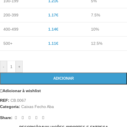
100-199
1.21
€
5%
200-399
1.17
€
7.5%
400-499
1.14
€
10%
500+
1.11
€
12.5%
-
+
ADICIONAR
Adicionar à wishlist
REF:
CB.0067
Categoria:
Caixas Fecho Aba
Share: