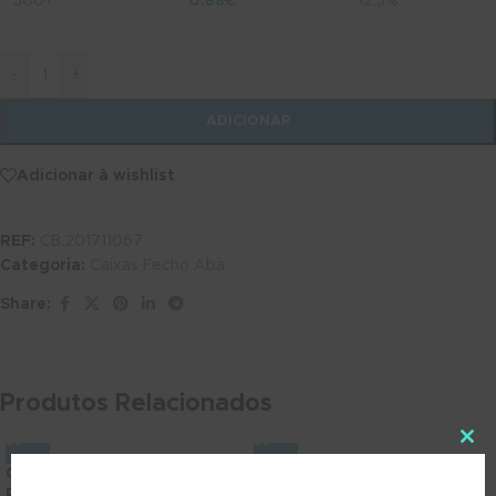
500+
0.88
€
12.5%
-
+
ADICIONAR
Adicionar à wishlist
REF:
CB.201711067
Categoria:
Caixas Fecho Aba
Share:
Produtos Relacionados
Caixa Catelo S 15x10x3cm
Caixa Davia L 19x18x6 cm
Recycled