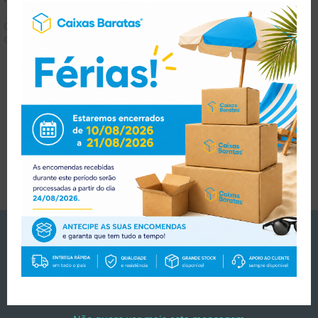
Caixas Fecho Aba
Caixas Fecho Aba
1.16
€
1.43
€
(
com IVA)
0.46
€
0.57
€
(
com IVA)
PORTES
GRATUITOS
Em encomendas superiores a 125€ (apenas Portugal
Continental).