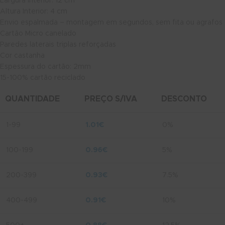
Largura Interior: 12 cm
Altura Interior: 4 cm
Envio espalmada – montagem em segundos, sem fita ou agrafos
Cartão Micro canelado
Paredes laterais triplas reforçadas
Cor castanha
Espessura do cartão: 2mm
15-100% cartão reciclado
QUANTIDADE
PREÇO S/IVA
DESCONTO
1-99
1.01
€
0%
100-199
0.96
€
5%
200-399
0.93
€
7.5%
400-499
0.91
€
10%