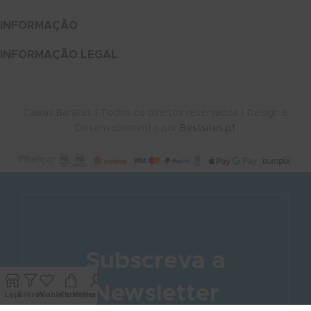
INFORMAÇÃO
INFORMAÇÃO LEGAL
Caixas Baratas | Todos os direitos reservados | Design e
Desenvolvimento por
Bestsites.pt
Subscreva a
Newsletter
Loja
Filtros
Wishlist
Carrinho
Minha conta