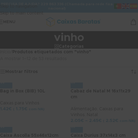
PRECISA DE AJUDA? 229 863 336 (Chamada para rede fixa
Skip to navigation
nacional)
Skip to main content
MENU
vinho
Categorias
Início
/
Produtos etiquetados com “vinho”
A mostrar 1–12 de 53 resultados
Mostrar filtros
Bag in Box (BIB) 10L
Cabaz de Natal M 16x11x29
cm
Caixas para Vinhos
1.42
€
1.75
€
Alimentação
,
Caixas para
(
com IVA)
Vinhos
,
Natal
2.05
€
–
2.45
€
2.52
€
(
com IVA)
Caixa Ascolla 55x46x12cm
Caixa Durius 37x14x3 cm