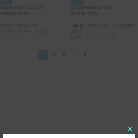
Caixa Fecho c/ Aba
Caixa Fecho c/ Aba
30x22x18cm
35x12x14cm
Caixas Fecho Aba
Caixas Fecho Aba
,
Caixas para
2.08
€
2.56
€
Vinhos
(
com IVA)
1.67
€
2.05
€
(
com IVA)
1
2
3
4
5
→