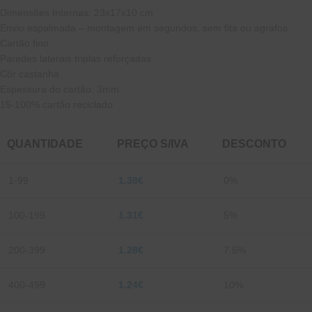
Dimensões Internas: 23x17x10 cm
Envio espalmada – montagem em segundos, sem fita ou agrafos
Cartão fino
Paredes laterais triplas reforçadas
Côr castanha
Espessura do cartão: 3mm
15-100% cartão reciclado
QUANTIDADE
PREÇO S/IVA
DESCONTO
1-99
1.38
€
0%
100-199
1.31
€
5%
200-399
1.28
€
7.5%
400-499
1.24
€
10%