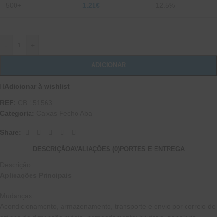
500+
1.21
€
12.5%
-
+
ADICIONAR
Adicionar à wishlist
REF:
CB.151563
Categoria:
Caixas Fecho Aba
Share:
DESCRIÇÃO
AVALIAÇÕES (0)
PORTES E ENTREGA
Descrição
Aplicações Principais
Mudanças
Acondicionamento, armazenamento, transporte e envio por correio de
artigos de dimensão média, nomeadamente: bijutaria, papelaria,