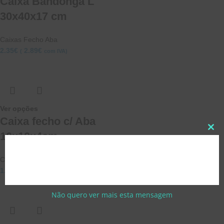
Caixa Bandonga L
30x40x17 cm
Caixas Fecho Aba
2.35
€
2.89
€
(
com IVA)
Ver opções
Caixa fecho c/ Aba
10x10x4cm
Caixas Fecho Aba
1.00
€
–
1.20
€
1.23
€
(
com IVA)
Não quero ver mais esta mensagem