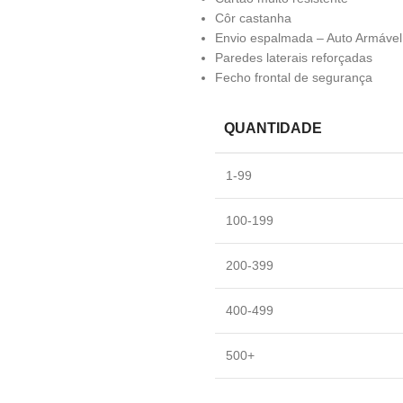
Côr castanha
Envio espalmada – Auto Armáve
Paredes laterais reforçadas
Fecho frontal de segurança
QUANTIDADE
1-99
100-199
200-399
400-499
500+