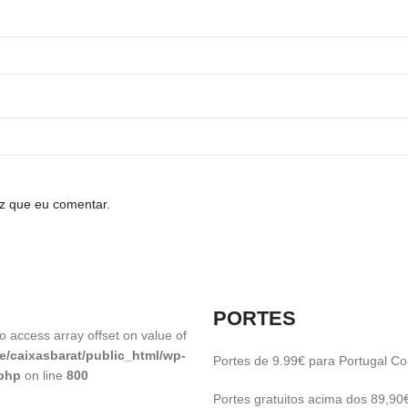
z que eu comentar.
PORTES
to access array offset on value of
e/caixasbarat/public_html/wp-
Portes de 9.99€ para Portugal Con
.php
on line
800
Portes gratuitos acima dos 89,90