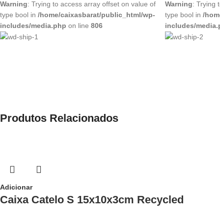
Warning
: Trying to access array offset on value of
Warning
: Trying 
type bool in
/home/caixasbarat/public_html/wp-
type bool in
/hom
includes/media.php
on line
806
includes/media
Produtos Relacionados
Adicionar
Caixa Catelo S 15x10x3cm Recycled