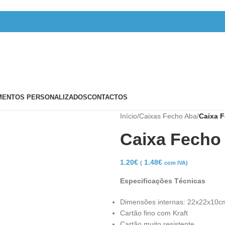
ENTOS PERSONALIZADOS
CONTACTOS
Início
/
Caixas Fecho Aba
/
Caixa 
Caixa Fecho
1.20
€
1.48
€
(
com IVA)
Especificações Técnicas
Dimensões internas: 22x22x10c
Cartão fino com Kraft
Cartão muito resistente