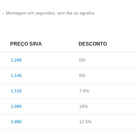
l – Montagem em segundos, sem fita ou agrafos
PREÇO S/IVA
DESCONTO
1.20
€
0%
1.14
€
5%
1.11
€
7.5%
1.08
€
10%
1.05
€
12.5%