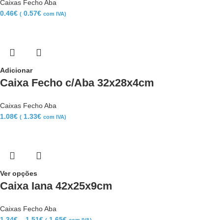
Caixas Fecho Aba
0.46
€
0.57
€
(
com IVA)
Adicionar
Caixa Fecho c/Aba 32x28x4cm
Caixas Fecho Aba
1.08
€
1.33
€
(
com IVA)
Ver opções
Caixa Iana 42x25x9cm
Caixas Fecho Aba
1.34
€
–
1.51
€
1.65
€