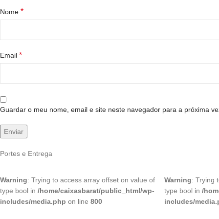
*
Nome
*
Email
Guardar o meu nome, email e site neste navegador para a próxima ve
Portes e Entrega
Warning
: Trying to access array offset on value of
Warning
: Trying 
type bool in
/home/caixasbarat/public_html/wp-
type bool in
/hom
includes/media.php
on line
800
includes/media