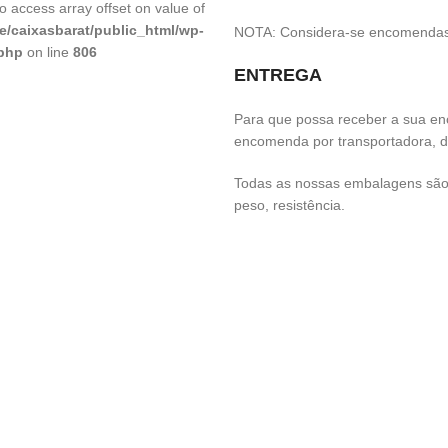
to access array offset on value of
e/caixasbarat/public_html/wp-
NOTA: Considera-se encomendas 
.php
on line
806
ENTREGA
Para que possa receber a sua e
encomenda por transportadora, 
Todas as nossas embalagens são 
peso, resistência.