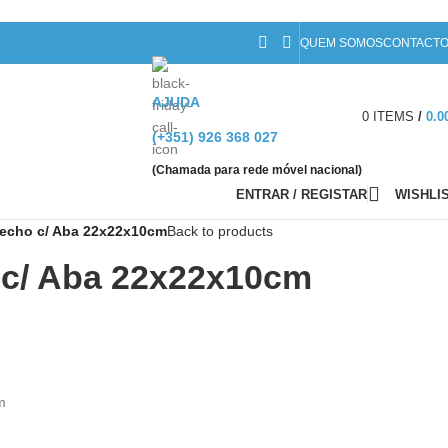
QUEM SOMOS
CONTACT
AJUDA
0
ITEMS
/
0.0
(+351) 926 368 027
(Chamada para rede móvel nacional)
ENTRAR / REGISTAR
WISHLI
Fecho c/ Aba 22x22x10cm
Back to products
 c/ Aba 22x22x10cm
m