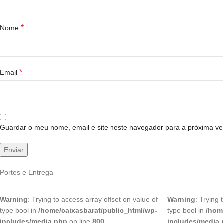
*
Nome
*
Email
Guardar o meu nome, email e site neste navegador para a próxima ve
Portes e Entrega
Warning
: Trying to access array offset on value of
Warning
: Trying 
type bool in
/home/caixasbarat/public_html/wp-
type bool in
/hom
includes/media.php
on line
800
includes/media