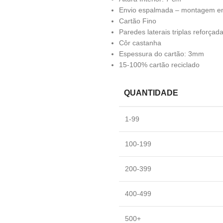
Envio espalmada – montagem em
Cartão Fino
Paredes laterais triplas reforçad
Côr castanha
Espessura do cartão: 3mm
15-100% cartão reciclado
QUANTIDADE
1-99
100-199
200-399
400-499
500+