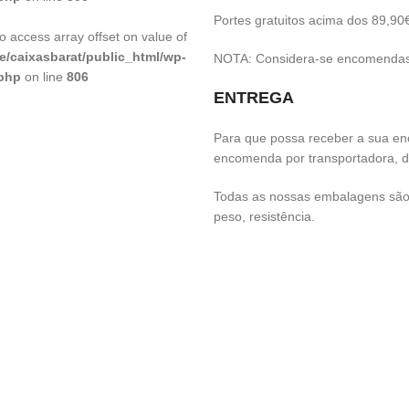
Portes gratuitos acima dos 89,90
to access array offset on value of
e/caixasbarat/public_html/wp-
NOTA: Considera-se encomendas 
.php
on line
806
ENTREGA
Para que possa receber a sua e
encomenda por transportadora, 
Todas as nossas embalagens são 
peso, resistência.