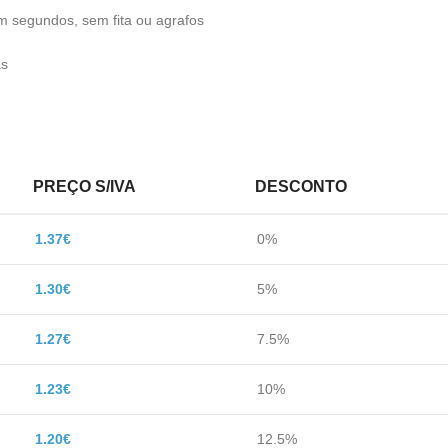
 segundos, sem fita ou agrafos
as
PREÇO S/IVA
DESCONTO
1.37
€
0%
1.30
€
5%
1.27
€
7.5%
1.23
€
10%
1.20
€
12.5%