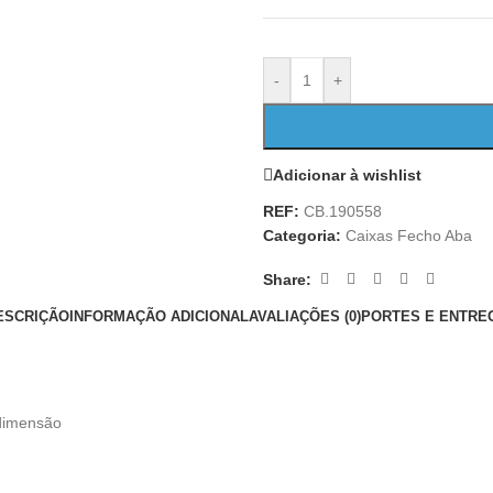
-
+
Adicionar à wishlist
REF:
CB.190558
Categoria:
Caixas Fecho Aba
Share:
ESCRIÇÃO
INFORMAÇÃO ADICIONAL
AVALIAÇÕES (0)
PORTES E ENTRE
 dimensão