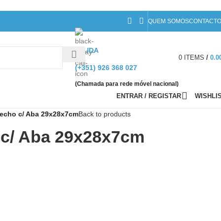
QUEM SOMOS
CONTACT
AJUDA
0
ITEMS
/
0.0
(+351) 926 368 027
(Chamada para rede móvel nacional)
ENTRAR / REGISTAR
WISHLI
Fecho c/ Aba 29x28x7cm
Back to products
 c/ Aba 29x28x7cm