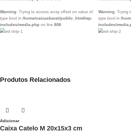
Warning
: Trying to access array offset on value of
Warning
: Trying 
type bool in
/home/caixasbarat/public_html/wp-
type bool in
/hom
includes/media.php
on line
806
includes/media
Produtos Relacionados
Adicionar
Caixa Catelo M 20x15x3 cm