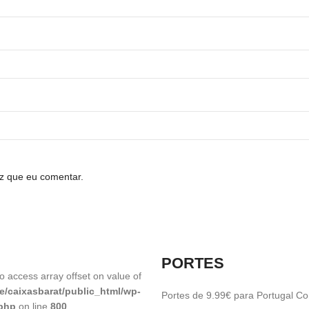
z que eu comentar.
PORTES
to access array offset on value of
e/caixasbarat/public_html/wp-
Portes de 9.99€ para Portugal Con
.php
on line
800