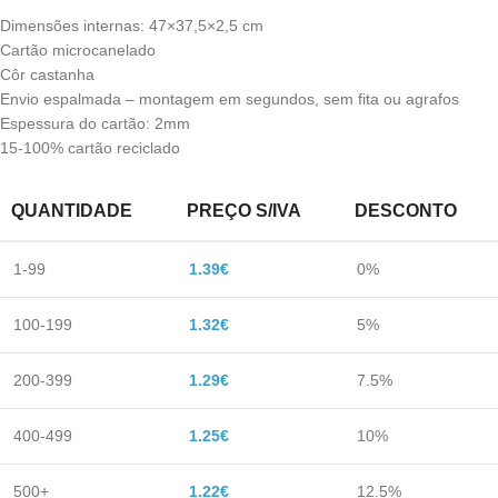
Dimensões internas: 47×37,5×2,5 cm
Cartão microcanelado
Côr castanha
Envio espalmada – montagem em segundos, sem fita ou agrafos
Espessura do cartão: 2mm
15-100% cartão reciclado
QUANTIDADE
PREÇO S/IVA
DESCONTO
1-99
1.39
€
0%
100-199
1.32
€
5%
200-399
1.29
€
7.5%
400-499
1.25
€
10%
500+
1.22
€
12.5%