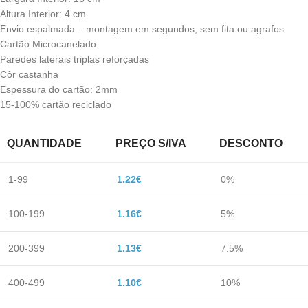
Altura Interior: 4 cm
Envio espalmada – montagem em segundos, sem fita ou agrafos
Cartão Microcanelado
Paredes laterais triplas reforçadas
Côr castanha
Espessura do cartão: 2mm
15-100% cartão reciclado
QUANTIDADE
PREÇO S/IVA
DESCONTO
1-99
1.22
€
0%
100-199
1.16
€
5%
200-399
1.13
€
7.5%
400-499
1.10
€
10%