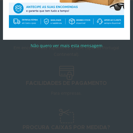
PORTES
GRATUITOS
Não quero ver mais esta mensagem
Em encomendas superiores a 125€ (apenas Portugal
Continental).
FACILIDADES DE PAGAMENTO
Para empresas.
PROCURA CAIXAS POR MEDIDA?