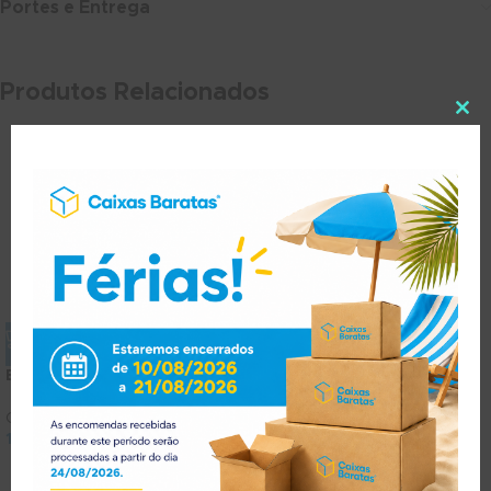
Portes e Entrega
Produtos Relacionados
Bag in Box (BIB) 10L
Caixa Fecho c/ Aba
48x10x7cm
Caixas para Vinhos
1.42
€
1.75
€
Caixas Fecho Aba
,
Caixas para
(
com IVA)
Vinhos
1.28
€
1.57
€
(
com IVA)