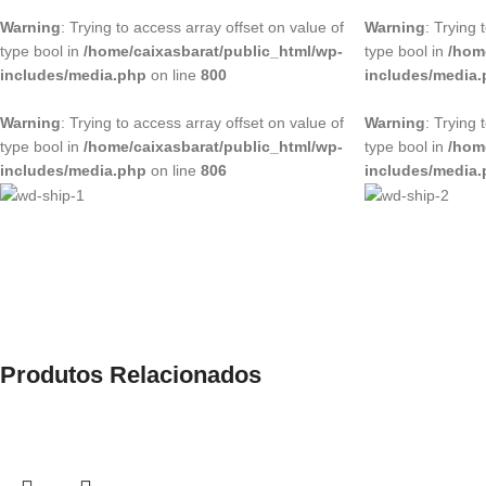
Warning
: Trying to access array offset on value of
Warning
: Trying 
type bool in
/home/caixasbarat/public_html/wp-
type bool in
/hom
includes/media.php
on line
800
includes/media
Warning
: Trying to access array offset on value of
Warning
: Trying 
type bool in
/home/caixasbarat/public_html/wp-
type bool in
/hom
includes/media.php
on line
806
includes/media
Produtos Relacionados