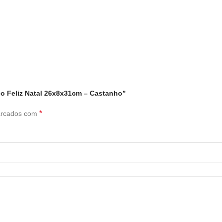
nho Feliz Natal 26x8x31cm – Castanho”
*
arcados com