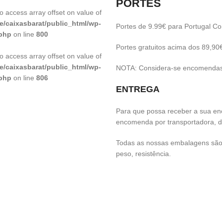
PORTES
to access array offset on value of
e/caixasbarat/public_html/wp-
Portes de 9.99€ para Portugal Con
.php
on line
800
Portes gratuitos acima dos 89,90
to access array offset on value of
e/caixasbarat/public_html/wp-
NOTA: Considera-se encomendas 
.php
on line
806
ENTREGA
Para que possa receber a sua e
encomenda por transportadora, 
Todas as nossas embalagens são 
peso, resistência.