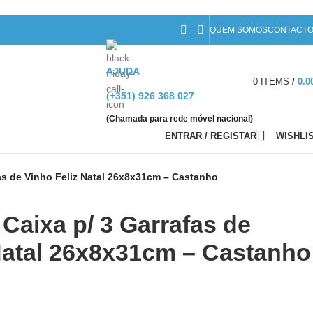
QUEM SOMOS
CONTACT
AJUDA
0
ITEMS
/
0.0
(+351) 926 368 027
(Chamada para rede móvel nacional)
ENTRAR / REGISTAR
WISHLI
fas de Vinho Feliz Natal 26x8x31cm – Castanho
 Caixa p/ 3 Garrafas de
Natal 26x8x31cm – Castanho