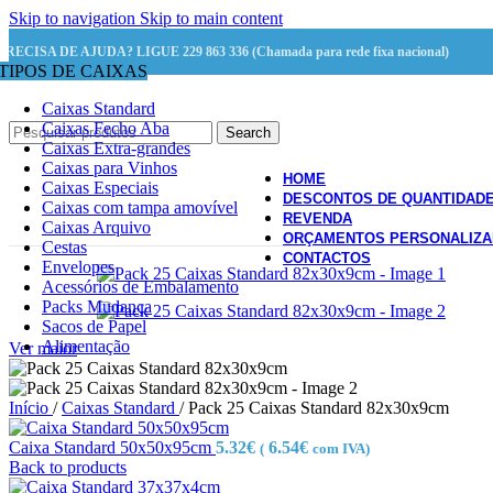
Skip to navigation
Skip to main content
PRECISA DE AJUDA? LIGUE 229 863 336 (Chamada para rede fixa nacional)
TIPOS DE CAIXAS
Caixas Standard
Caixas Fecho Aba
Search
Caixas Extra-grandes
Caixas para Vinhos
HOME
Caixas Especiais
DESCONTOS DE QUANTIDAD
Caixas com tampa amovível
REVENDA
Caixas Arquivo
ORÇAMENTOS PERSONALIZ
Cestas
CONTACTOS
Envelopes
Acessórios de Embalamento
Packs Mudança
Sacos de Papel
Alimentação
Ver maior
Início
/
Caixas Standard
/
Pack 25 Caixas Standard 82x30x9cm
Caixa Standard 50x50x95cm
5.32
€
6.54
€
(
com IVA)
Back to products