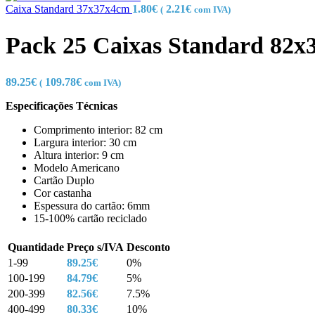
Caixa Standard 37x37x4cm
1.80
€
2.21
€
(
com IVA)
Pack 25 Caixas Standard 82
89.25
€
109.78
€
(
com IVA)
Especificações Técnicas
Comprimento interior: 82 cm
Largura interior: 30 cm
Altura interior: 9 cm
Modelo Americano
Cartão Duplo
Cor castanha
Espessura do cartão: 6mm
15-100% cartão reciclado
Quantidade
Preço s/IVA
Desconto
1-99
89.25
€
0%
100-199
84.79
€
5%
200-399
82.56
€
7.5%
400-499
80.33
€
10%