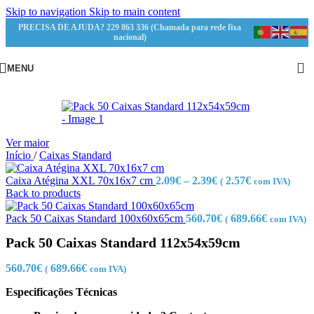
Skip to navigation
Skip to main content
PRECISA DE AJUDA? 229 863 336 (Chamada para rede fixa
nacional)
MENU
Ver maior
Início
/
Caixas Standard
Caixa Atégina XXL 70x16x7 cm
2.09
€
–
2.39
€
2.57
€
(
com IVA)
Back to products
Pack 50 Caixas Standard 100x60x65cm
560.70
€
689.66
€
(
com IVA)
Pack 50 Caixas Standard 112x54x59cm
560.70
€
689.66
€
(
com IVA)
Especificações Técnicas