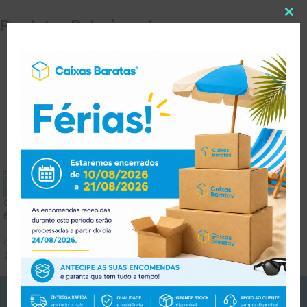
Produtos Relacionados
Caixa Extra Grande
Caixa p/ 12 Garrafas de
60x40x40cm
Cerveja
Caixas Standard
Caixas para Vinhos
,
Caixas
2.30
€
2.83
€
Standard
(
com IVA)
1.06
€
1.30
€
(
com IVA)
PORTES