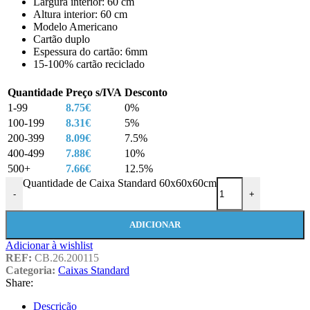
Largura interior: 60 cm
Altura interior: 60 cm
Modelo Americano
Cartão duplo
Espessura do cartão: 6mm
15-100% cartão reciclado
Quantidade
Preço s/IVA
Desconto
1-99
8.75
€
0%
100-199
8.31
€
5%
200-399
8.09
€
7.5%
400-499
7.88
€
10%
500+
7.66
€
12.5%
Quantidade de Caixa Standard 60x60x60cm
-
+
ADICIONAR
Adicionar à wishlist
REF:
CB.26.200115
Categoria:
Caixas Standard
Share:
Descrição