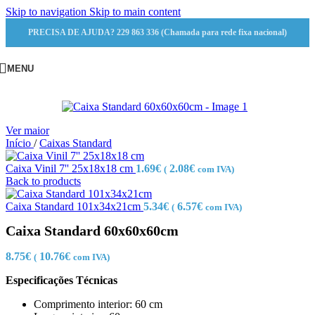
Skip to navigation
Skip to main content
PRECISA DE AJUDA? 229 863 336 (Chamada para rede fixa nacional)
MENU
Ver maior
Início
/
Caixas Standard
Caixa Vinil 7'' 25x18x18 cm
1.69
€
2.08
€
(
com IVA)
Back to products
Caixa Standard 101x34x21cm
5.34
€
6.57
€
(
com IVA)
Caixa Standard 60x60x60cm
8.75
€
10.76
€
(
com IVA)
Especificações Técnicas
Comprimento interior: 60 cm