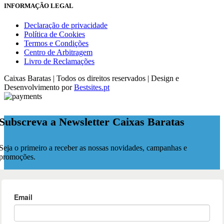
INFORMAÇÃO LEGAL
Declaração de privacidade
Política de Cookies
Termos e Condições
Centro de Arbitragem
Livro de Reclamações
Caixas Baratas | Todos os direitos reservados | Design e
Desenvolvimento por
Bestsites.pt
Subscreva a Newsletter Caixas Baratas
Seja o primeiro a receber as nossas novidades, campanhas e
promoções.