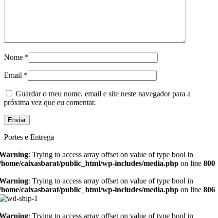
Nome
*
Email
*
Guardar o meu nome, email e site neste navegador para a
próxima vez que eu comentar.
Portes e Entrega
Warning
: Trying to access array offset on value of type bool in
/home/caixasbarat/public_html/wp-includes/media.php
on line
800
Warning
: Trying to access array offset on value of type bool in
/home/caixasbarat/public_html/wp-includes/media.php
on line
806
Warning
: Trying to access array offset on value of type bool in