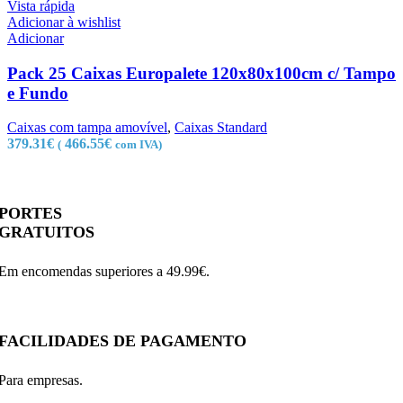
Vista rápida
Adicionar à wishlist
Adicionar
Pack 25 Caixas Europalete 120x80x100cm c/ Tampo
e Fundo
Caixas com tampa amovível
,
Caixas Standard
379.31
€
466.55
€
(
com IVA)
PORTES
GRATUITOS
Em encomendas superiores a 49.99€.
FACILIDADES DE PAGAMENTO
Para empresas.