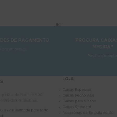
ADES DE PAGAMENTO
PROCURA CAIXA
MEDIDA?
Para empresas.
Peça orçamento
LOJA
S
Caixas Especiais
.pt Rua do Batel nº 900,
Caixas Fecho Aba
4485-253 Guilhabreu
Caixas para Vinhos
Caixas Standard
68 027 (Chamada para rede
Acessórios de Embalamento
al)