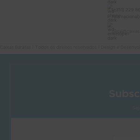
(+351) 229 8
fixa nacional)
geral@caixas
Caixas Baratas | Todos os direitos reservados | Design e Desenv
Subsc
Sej