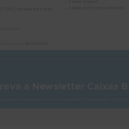
Caixas Arquivo
Caixas com tampa amovível
63 336 (Chamada para rede
baratas.pt
olvimento por
Bestsites.pt
reva a Newsletter Caixas B
a o primeiro a receber as nossas novidades, campanhas e promoç