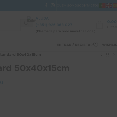
QUEM SOMOS
CONTACTOS
AJUDA
0.00
(+351) 926 368 027
0
ite
(Chamada para rede móvel nacional)
ENTRAR / REGISTAR
WISHLI
Standard 50x40x15cm
dard 50x40x15cm
A)