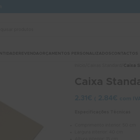
)
NTIDADE
REVENDA
ORÇAMENTOS PERSONALIZADOS
CONTACTOS
Início
/
Caixas Standard
/
Caixa 
Caixa Stan
2.31
€
2.84
€
(
com IV
Especificações Técnicas
Comprimento interior: 50 cm
Largura interior: 40 cm
Altura interior: 15 cm