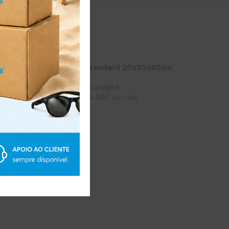
de Vinho
Caixa Standard 20x20x80cm
Caixas Standard
ndard
1.82
€
2.24
€
(
com IVA)