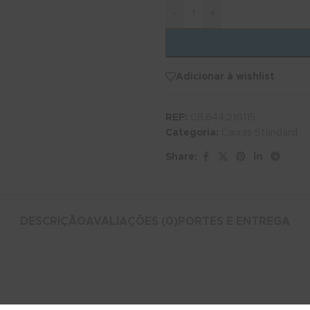
-
+
Adicionar à wishlist
REF:
CB.644.210115
Categoria:
Caixas Standard
Share:
DESCRIÇÃO
AVALIAÇÕES (0)
PORTES E ENTREGA