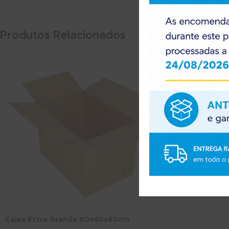
Produtos Relacionados
Caixa p/ 12 G
Caixas para Vi
1.06
€
1.30
€
(
Caixa Extra Grande 60x40x40cm