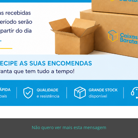
arrafas de Cerveja
Caixa Securus p/ 6 Garrafas 
28x20x37cm
nhos
,
Caixas Standard
Caixas para Vinhos
,
Caixas Sta
com IVA)
4.32
€
5.31
€
(
com IVA)
Não quero ver mais esta mensagem