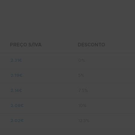
PREÇO S/IVA
DESCONTO
2.31
€
0%
2.19
€
5%
2.14
€
7.5%
2.08
€
10%
2.02
€
12.5%