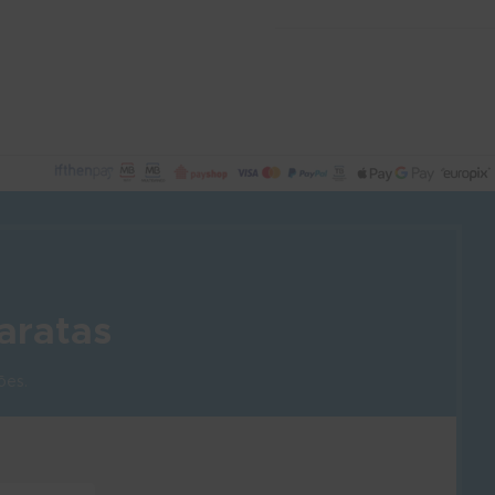
aratas
ões.