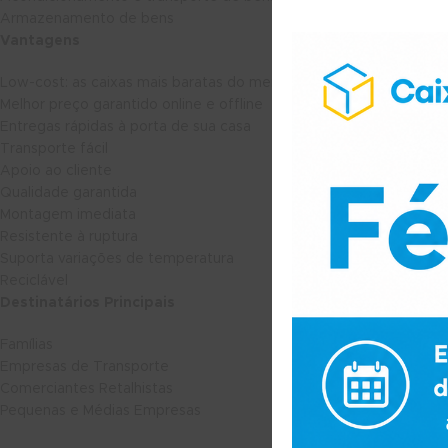
Armazenamento de bens
Vantagens
Low-cost: as caixas mais baratas do mercado nacional
Melhor preço garantido online e offline
Entregas rápidas à porta de sua casa
Transporte fácil
Apoio ao cliente
Qualidade garantida
Montagem imediata
Resistente à ruptura
Suporta variações de temperatura
Reciclável
Destinatários Principais
Famílias
Empresas de Transporte
Comerciantes Retalhistas
Pequenas e Médias Empresas