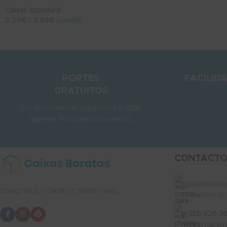
Caixas Standard
2.30
€
2.83
€
(
com IVA)
PORTES
FACILID
GRATUITOS
Em encomendas superiores a 125€
(apenas Portugal Continental).
CONTACTO
CaixasBaratas
Soluções em cartão e muito mais...
Armazém 13, 
(+351) 926 3
móvel nacion