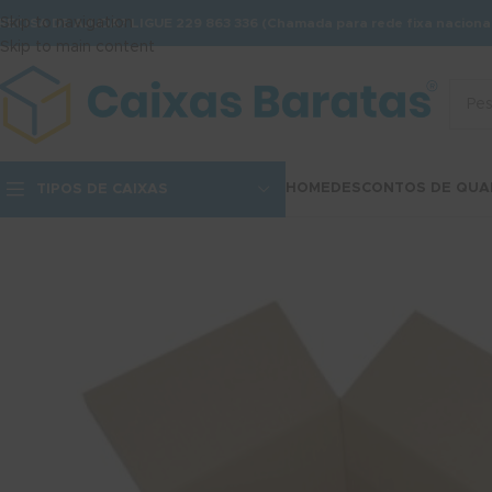
Skip to navigation
RECISA DE AJUDA? LIGUE 229 863 336 (Chamada para rede fixa nacional
Skip to main content
HOME
DESCONTOS DE QUA
TIPOS DE CAIXAS