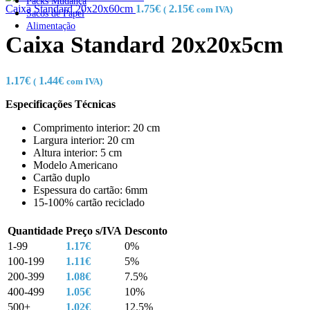
Packs Mudança
Caixa Standard 20x20x60cm
1.75
€
2.15
€
(
com IVA)
Sacos de Papel
Alimentação
Caixa Standard 20x20x5cm
1.17
€
1.44
€
(
com IVA)
Especificações Técnicas
Comprimento interior: 20 cm
Largura interior: 20 cm
Altura interior: 5 cm
Modelo Americano
Cartão duplo
Espessura do cartão: 6mm
15-100% cartão reciclado
Quantidade
Preço s/IVA
Desconto
1-99
1.17
€
0%
100-199
1.11
€
5%
200-399
1.08
€
7.5%
400-499
1.05
€
10%
500+
1.02
€
12.5%