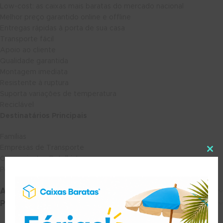
Low-cost: as caixas mais baratas do mercado nacional
Melhor preço garantido online e offline
Entregas rápidas à porta de sua casa
Transporte fácil
Apoio ao cliente
Qualidade garantida
Montagem imediata
Resistente à ruptura
Suporta variações de temperatura
Reciclável
Destinatários Principais
Famílias
Empresas de Transporte
Comerciantes Retalhistas
Pequenas e Médias Empresas
Avaliações (0)
Portes e Entrega