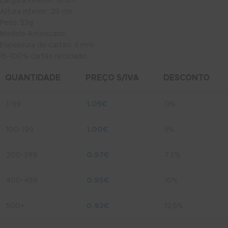
Largura interior: 10 cm
Altura interior: 23 cm
Peso: 53g
Modelo Americano
Espessura do cartão: 3 mm
15-100% cartão reciclado
QUANTIDADE
PREÇO S/IVA
DESCONTO
1-99
1.05
€
0%
100-199
1.00
€
5%
200-399
0.97
€
7.5%
400-499
0.95
€
10%
500+
0.92
€
12.5%