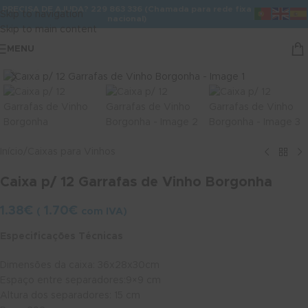
PRECISA DE AJUDA? 229 863 336 (Chamada para rede fixa
Skip to navigation
nacional)
Skip to main content
MENU
Ver maior
Início
/
Caixas para Vinhos
Caixa p/ 12 Garrafas de Vinho Borgonha
1.38
€
1.70
€
(
com IVA)
Especificações Técnicas
Dimensões da caixa: 36x28x30cm
Espaço entre separadores:9×9 cm
Altura dos separadores: 15 cm