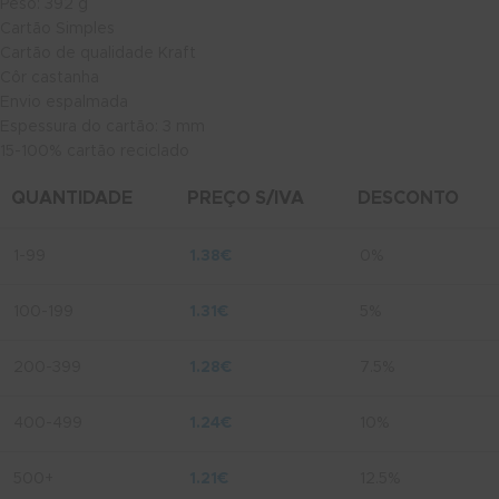
Peso: 392 g
Cartão Simples
Cartão de qualidade Kraft
Côr castanha
Envio espalmada
Espessura do cartão: 3 mm
15-100% cartão reciclado
QUANTIDADE
PREÇO S/IVA
DESCONTO
1-99
1.38
€
0%
100-199
1.31
€
5%
200-399
1.28
€
7.5%
400-499
1.24
€
10%
500+
1.21
€
12.5%