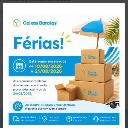
Caixa p/ 12 Garrafas de
Caixa p/ 2 Garrafas de Vinho
Cerveja
c/ Janela 15x8x34 cm
Caixas para Vinhos
,
Caixas
Caixas para Vinhos
Standard
1.17
€
1.44
€
(
com IVA)
1.06
€
1.30
€
(
com IVA)
PORTES