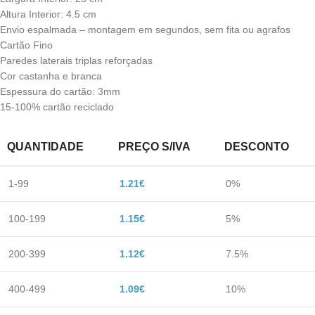
Altura Interior: 4.5 cm
Envio espalmada – montagem em segundos, sem fita ou agrafos
Cartão Fino
Paredes laterais triplas reforçadas
Cor castanha e branca
Espessura do cartão: 3mm
15-100% cartão reciclado
QUANTIDADE
PREÇO S/IVA
DESCONTO
1-99
1.21
€
0%
100-199
1.15
€
5%
200-399
1.12
€
7.5%
400-499
1.09
€
10%