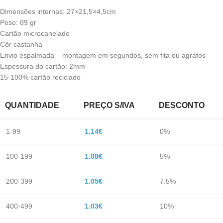
Dimensões internas: 27×21,5×4,5cm
Peso: 89 gr
Cartão microcanelado
Côr castanha
Envio espalmada – montagem em segundos, sem fita ou agrafos
Espessura do cartão: 2mm
15-100% cartão reciclado
QUANTIDADE
PREÇO S/IVA
DESCONTO
1-99
1.14
€
0%
100-199
1.08
€
5%
200-399
1.05
€
7.5%
400-499
1.03
€
10%