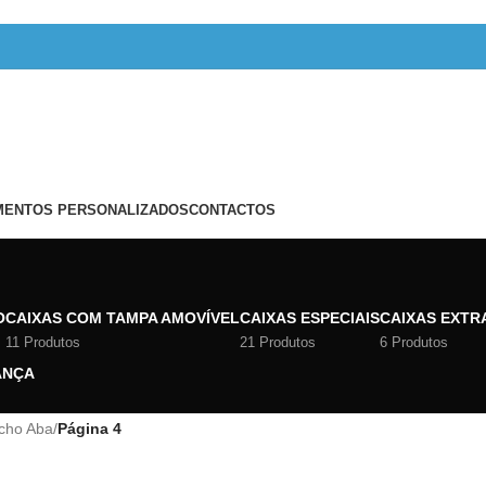
ENTOS PERSONALIZADOS
CONTACTOS
O
CAIXAS COM TAMPA AMOVÍVEL
CAIXAS ESPECIAIS
CAIXAS EXTR
11 Produtos
21 Produtos
6 Produtos
ANÇA
cho Aba
/
Página 4