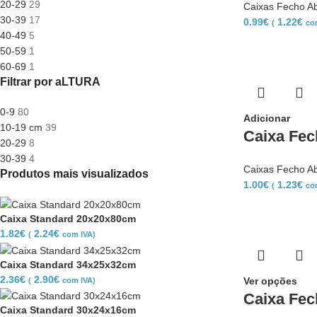
20-29
29
Caixas Fecho A
30-39
17
0.99
€
1.22
€
(
co
40-49
5
50-59
1
60-69
1
Filtrar por aLTURA
0-9
80
Adicionar
10-19 cm
39
Caixa Fec
20-29
8
30-39
4
Caixas Fecho A
Produtos mais visualizados
1.00
€
1.23
€
(
co
Caixa Standard 20x20x80cm
1.82
€
2.24
€
(
com IVA)
Caixa Standard 34x25x32cm
2.36
€
2.90
€
Ver opções
(
com IVA)
Caixa Fec
Caixa Standard 30x24x16cm