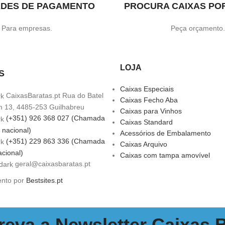
ADES DE PAGAMENTO
PROCURA CAIXAS PO
Para empresas.
Peça orçamento
LOJA
S
Caixas Especiais
CaixasBaratas.pt Rua do Batel
Caixas Fecho Aba
m 13, 4485-253 Guilhabreu
Caixas para Vinhos
(+351) 926 368 027 (Chamada
Caixas Standard
 nacional)
Acessórios de Embalamento
(+351) 229 863 336 (Chamada
Caixas Arquivo
acional)
Caixas com tampa amovível
geral@caixasbaratas.pt
ento por
Bestsites.pt
eva a Newsletter Caixas 