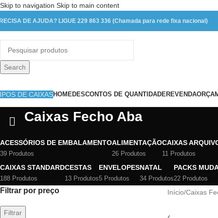
Skip to navigation
Skip to main content
RECISA DE AJUDA? LIGUE 229 863 336 (Chamada para rede fixa nacional)
Search
IPOS DE CAIXAS
HOME
DESCONTOS DE QUANTIDADE
REVENDA
ORÇAM
Caixas Fecho Aba
ACESSÓRIOS DE EMBALAMENTO
ALIMENTAÇÃO
CAIXAS ARQUIV
39 Produtos
26 Produtos
11 Produtos
CAIXAS STANDARD
CESTAS
ENVELOPES
NATAL
PACKS MUD
188 Produtos
13 Produtos
5 Produtos
34 Produtos
22 Produtos
Filtrar por preço
Início
/
Caixas Fe
Filtrar