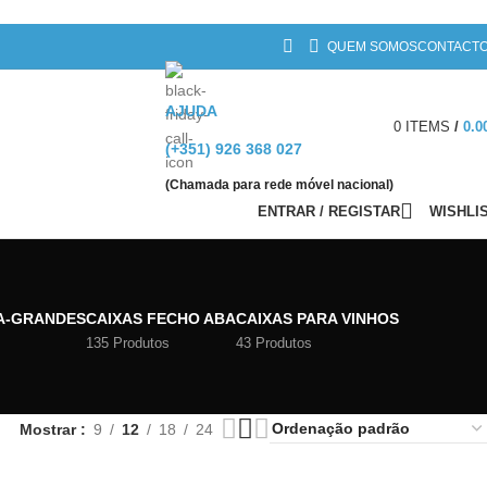
QUEM SOMOS
CONTACT
AJUDA
0
ITEMS
/
0.0
(+351) 926 368 027
(Chamada para rede móvel nacional)
ENTRAR / REGISTAR
WISHLI
A-GRANDES
CAIXAS FECHO ABA
CAIXAS PARA VINHOS
135 Produtos
43 Produtos
Mostrar
9
12
18
24