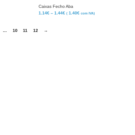
Caixas Fecho Aba
1.14
€
–
1.44
€
1.40
€
(
com IVA)
…
10
11
12
→