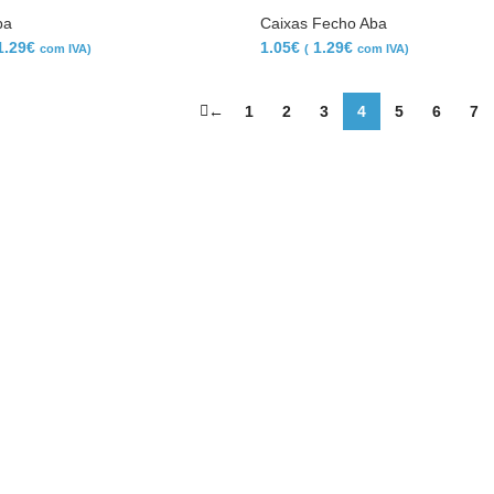
ba
Caixas Fecho Aba
1.29
€
1.05
€
1.29
€
com IVA)
(
com IVA)
←
1
2
3
4
5
6
7