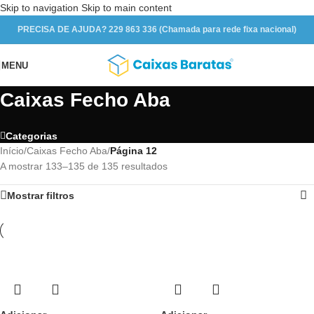
Skip to navigation
Skip to main content
PRECISA DE AJUDA? 229 863 336 (Chamada para rede fixa nacional)
MENU
Caixas Fecho Aba
Categorias
Início
/
Caixas Fecho Aba
/
Página 12
A mostrar 133–135 de 135 resultados
Mostrar filtros