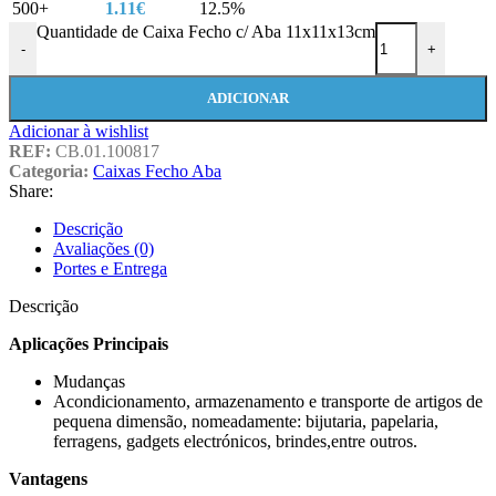
500+
1.11
€
12.5%
Quantidade de Caixa Fecho c/ Aba 11x11x13cm
-
+
ADICIONAR
Adicionar à wishlist
REF:
CB.01.100817
Categoria:
Caixas Fecho Aba
Share:
Descrição
Avaliações (0)
Portes e Entrega
Descrição
Aplicações Principais
Mudanças
Acondicionamento, armazenamento e transporte de artigos de
pequena dimensão, nomeadamente: bijutaria, papelaria,
ferragens, gadgets electrónicos, brindes,entre outros.
Vantagens