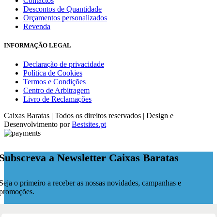
Contactos
Descontos de Quantidade
Orçamentos personalizados
Revenda
INFORMAÇÃO LEGAL
Declaração de privacidade
Política de Cookies
Termos e Condições
Centro de Arbitragem
Livro de Reclamações
Caixas Baratas | Todos os direitos reservados | Design e
Desenvolvimento por
Bestsites.pt
Subscreva a Newsletter Caixas Baratas
Seja o primeiro a receber as nossas novidades, campanhas e
promoções.