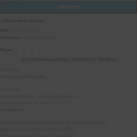
ADICIONAR
Adicionar à wishlist
REF:
CB.009.220115
Categoria:
Caixas Standard
Share:
DESCRIÇÃO
AVALIAÇÕES (0)
PORTES E ENTREGA
Descrição
Aplicações Principais
Mudanças
Acondicionamento e transporte de bens
Armazenamento de bens
Vantagens
Low-cost: as caixas mais baratas do mercado nacional
Melhor preço garantido online e offline
Entregas rápidas à porta de sua casa