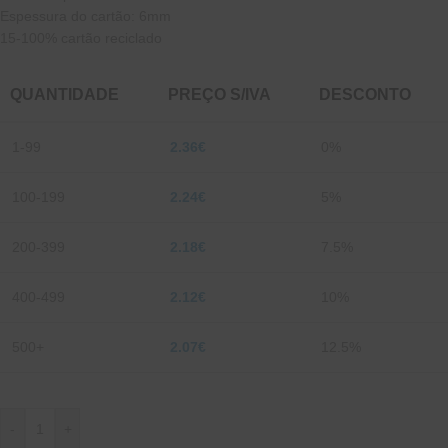
Espessura do cartão: 6mm
15-100% cartão reciclado
QUANTIDADE
PREÇO S/IVA
DESCONTO
1-99
2.36
€
0%
100-199
2.24
€
5%
200-399
2.18
€
7.5%
400-499
2.12
€
10%
500+
2.07
€
12.5%
-
+