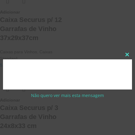
Adicionar
Caixa Securus p/ 12
Garrafas de Vinho
37x29x37cm
Caixas para Vinhos
,
Caixas
Standard
5.67
€
6.97
€
(
com IVA)
Não quero ver mais esta mensagem
Adicionar
Caixa Securus p/ 3
Garrafas de Vinho
24x8x33 cm