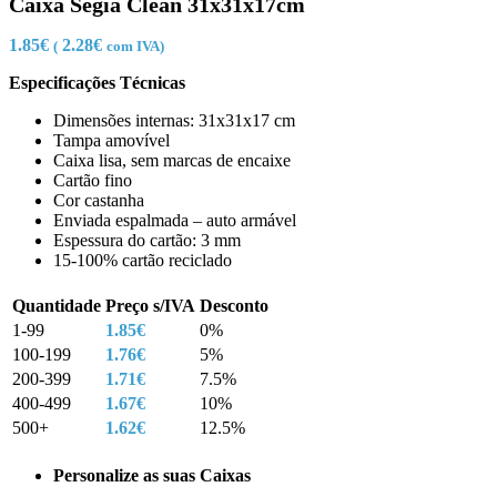
Caixa Segia Clean 31x31x17cm
1.85
€
2.28
€
(
com IVA)
Especificações Técnicas
Dimensões internas: 31x31x17 cm
Tampa amovível
Caixa lisa, sem marcas de encaixe
Cartão fino
Cor castanha
Enviada espalmada – auto armável
Espessura do cartão: 3 mm
15-100% cartão reciclado
Quantidade
Preço s/IVA
Desconto
1-99
1.85
€
0%
100-199
1.76
€
5%
200-399
1.71
€
7.5%
400-499
1.67
€
10%
500+
1.62
€
12.5%
Personalize as suas Caixas