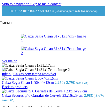
Skip to navigation
Skip to main content
PRECISA DE AJUDA? 229 863 336 (Chamada para rede fixa nacional)
MENU
Ver maior
Início
/
Caixas com tampa amovível
Caixa Segia Clean L 56x40x12cm
2.27
€
2.79
€
(
com IVA)
Back to products
Caixa Securus p/ 6 Garrafas de Cerveja 23x16x29 cm
2.98
€
3.67
€
(
com IVA)