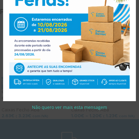
Produtos Relacionados
Caixa Arencia XL 40x30x20
Caixa fecho c/ Aba
cm
10x10x4cm
Não quero ver mais esta mensagem
Caixas Fecho Aba
Caixas Fecho Aba
2.63
€
3.23
€
1.00
€
–
1.20
€
1.23
€
(
com IVA)
(
com IVA)