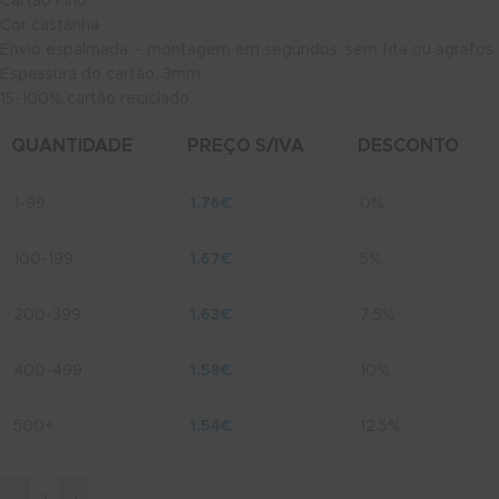
Cartão Fino
Cor castanha
Envio espalmada – montagem em segundos, sem fita ou agrafos
Espessura do cartão: 3mm
15-100% cartão reciclado
QUANTIDADE
PREÇO S/IVA
DESCONTO
1-99
1.76
€
0%
100-199
1.67
€
5%
200-399
1.63
€
7.5%
400-499
1.58
€
10%
500+
1.54
€
12.5%