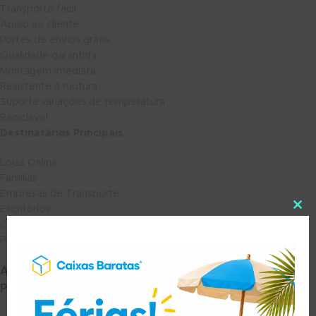
Transporte fácil
Apoio ao cliente
Portes de envios grátis
Qualidade garantida
Montagem imediata
Resistente à ruptura
Suporta variações de temperatura
Reciclável
Destinatários Principais
Lojas Online
Famílias
Empresas de Transporte
Escritórios
Comerciantes Retalhistas
Pequenas e Médias Empresas
Avaliações (0)
Portes e Entrega