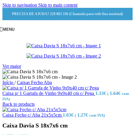
Skip to navigation
Skip to main content
PRECISA DE AJUDA? 229 863 336 (Chamada para rede fixa nacional)
MENU
Ver maior
Início
/
Caixas Fecho Aba
Caixa p/ 1 Garrafa de Vinho 9x9x40 cm c/ Pega
1.33
€
1.64
€
(
com
IVA)
Back to products
Caixa Fecho c/ Aba 21x5x5cm
1.03
€
1.27
€
(
com IVA)
Caixa Davia S 18x7x6 cm