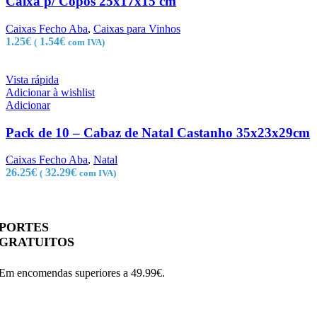
Caixa p/ Copos 25x17x15 cm
Caixas Fecho Aba
,
Caixas para Vinhos
1.25
€
1.54
€
(
com IVA)
Vista rápida
Adicionar à wishlist
Adicionar
Pack de 10 – Cabaz de Natal Castanho 35x23x29cm
Caixas Fecho Aba
,
Natal
26.25
€
32.29
€
(
com IVA)
PORTES
GRATUITOS
Em encomendas superiores a 49.99€.