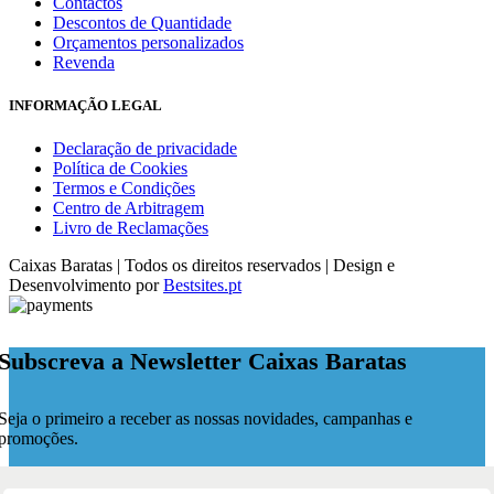
Contactos
Descontos de Quantidade
Orçamentos personalizados
Revenda
INFORMAÇÃO LEGAL
Declaração de privacidade
Política de Cookies
Termos e Condições
Centro de Arbitragem
Livro de Reclamações
Caixas Baratas | Todos os direitos reservados | Design e
Desenvolvimento por
Bestsites.pt
Subscreva a Newsletter Caixas Baratas
Seja o primeiro a receber as nossas novidades, campanhas e
promoções.