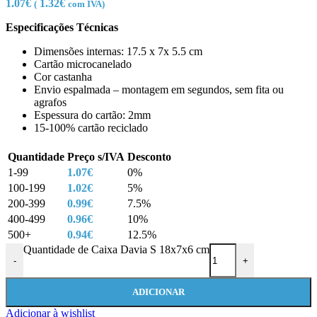
1.07
€
1.32
€
(
com IVA)
Especificações Técnicas
Dimensões internas: 17.5 x 7x 5.5 cm
Cartão microcanelado
Cor castanha
Envio espalmada – montagem em segundos, sem fita ou
agrafos
Espessura do cartão: 2mm
15-100% cartão reciclado
Quantidade
Preço s/IVA
Desconto
1-99
1.07
€
0%
100-199
1.02
€
5%
200-399
0.99
€
7.5%
400-499
0.96
€
10%
500+
0.94
€
12.5%
Quantidade de Caixa Davia S 18x7x6 cm
-
+
ADICIONAR
Adicionar à wishlist