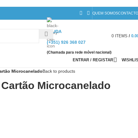
QUEM SOMOS
CONTACT
AJUDA
0
ITEMS
/
0.0
(+351) 926 368 027
(Chamada para rede móvel nacional)
ENTRAR / REGISTAR
WISHLI
artão Microcanelado
Back to products
 Cartão Microcanelado