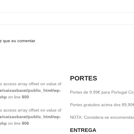
z que eu comentar.
PORTES
to access array offset on value of
e/caixasbarat/public_html/wp-
Portes de 9.99€ para Portugal Con
.php
on line
800
Portes gratuitos acima dos 89,90
to access array offset on value of
e/caixasbarat/public_html/wp-
NOTA: Considera-se encomendas 
.php
on line
806
ENTREGA