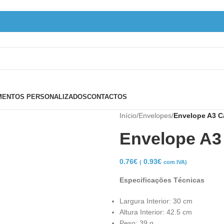
ENTOS PERSONALIZADOS
CONTACTOS
Início
/
Envelopes
/
Envelope A3 C
Envelope A3
0.76
€
0.93
€
(
com IVA)
Especificações Técnicas
Largura Interior: 30 cm
Altura Interior: 42.5 cm
Peso: 39 g