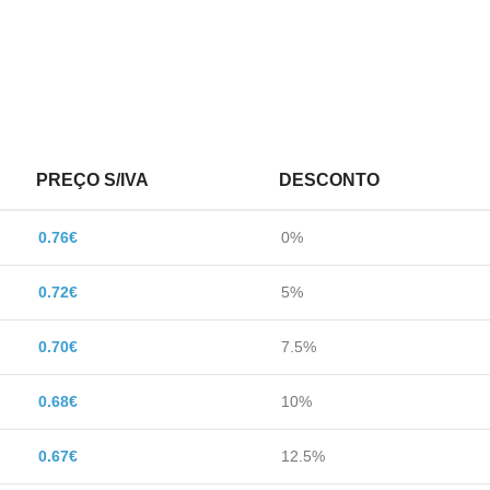
PREÇO S/IVA
DESCONTO
0.76
€
0%
0.72
€
5%
0.70
€
7.5%
0.68
€
10%
0.67
€
12.5%