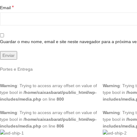
*
Email
Guardar o meu nome, email e site neste navegador para a próxima ve
Portes e Entrega
Warning
: Trying to access array offset on value of
Warning
: Trying 
type bool in
/home/caixasbarat/public_html/wp-
type bool in
/hom
includes/media.php
on line
800
includes/media
Warning
: Trying to access array offset on value of
Warning
: Trying 
type bool in
/home/caixasbarat/public_html/wp-
type bool in
/hom
includes/media.php
on line
806
includes/media