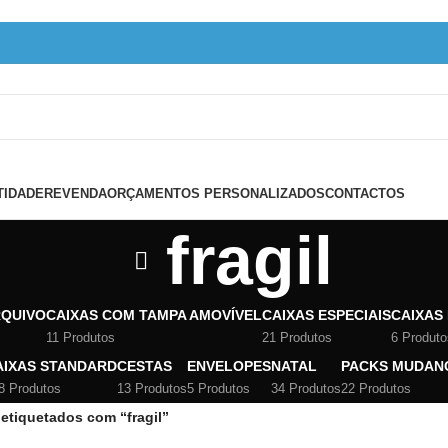
TIDADE
REVENDA
ORÇAMENTOS PERSONALIZADOS
CONTACTOS
fragil
RQUIVO
CAIXAS COM TAMPA AMOVÍVEL
CAIXAS ESPECIAIS
CAIXAS
11 Produtos
21 Produtos
6 Produto
AIXAS STANDARD
CESTAS
ENVELOPES
NATAL
PACKS MUDAN
8 Produtos
13 Produtos
5 Produtos
34 Produtos
22 Produtos
etiquetados com “fragil”