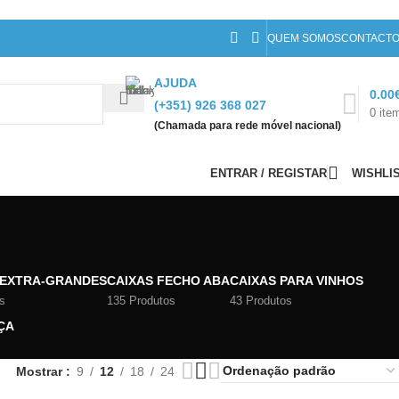
QUEM SOMOS
CONTACT
AJUDA
0.00
(+351) 926 368 027
0
ite
(Chamada para rede móvel nacional)
ENTRAR / REGISTAR
WISHLI
 EXTRA-GRANDES
CAIXAS FECHO ABA
CAIXAS PARA VINHOS
s
135 Produtos
43 Produtos
ÇA
Mostrar
9
12
18
24