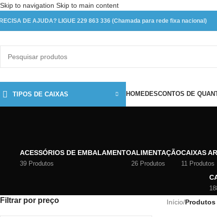
Skip to navigation
Skip to main content
RECISA DE AJUDA? LIGUE 229 863 336 (Chamada para rede fixa nacional)
HOME
DESCONTOS DE QUAN
TIPOS DE CAIXAS
ACESSÓRIOS DE EMBALAMENTO
ALIMENTAÇÃO
CAIXAS A
39 Produtos
26 Produtos
11 Produtos
C
18
Filtrar por preço
Início
/
Produtos 