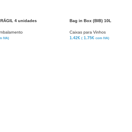
FRÁGIL 4 unidades
Bag in Box (BIB) 10L
Embalamento
Caixas para Vinhos
1.42
€
1.75
€
m IVA)
(
com IVA)