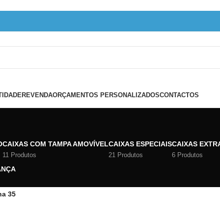
TIDADE
REVENDA
ORÇAMENTOS PERSONALIZADOS
CONTACTOS
O
CAIXAS COM TAMPA AMOVÍVEL
CAIXAS ESPECIAIS
CAIXAS EXTR
11 Produtos
21 Produtos
6 Produtos
ANÇA
na 35