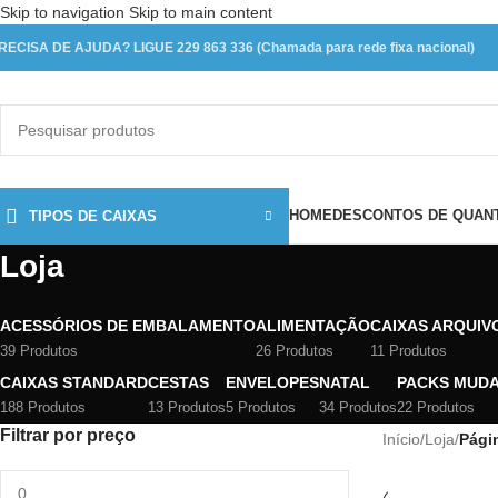
Skip to navigation
Skip to main content
RECISA DE AJUDA? LIGUE 229 863 336 (Chamada para rede fixa nacional)
HOME
DESCONTOS DE QUAN
TIPOS DE CAIXAS
Loja
ACESSÓRIOS DE EMBALAMENTO
ALIMENTAÇÃO
CAIXAS ARQUIV
39 Produtos
26 Produtos
11 Produtos
CAIXAS STANDARD
CESTAS
ENVELOPES
NATAL
PACKS MUD
188 Produtos
13 Produtos
5 Produtos
34 Produtos
22 Produtos
Filtrar por preço
Início
/
Loja
/
Pági