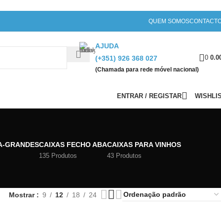
QUEM SOMOS
CONTACT
AJUDA
0
0.0
(+351) 926 368 027
(Chamada para rede móvel nacional)
ENTRAR / REGISTAR
WISHLI
A-GRANDES
CAIXAS FECHO ABA
CAIXAS PARA VINHOS
135 Produtos
43 Produtos
Mostrar
9
12
18
24