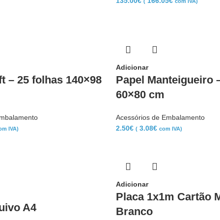
135.00
€
166.05
€
(
com IVA)
Adicionar
t – 25 folhas 140×98
Papel Manteigueiro –
60×80 cm
Embalamento
Acessórios de Embalamento
2.50
€
3.08
€
om IVA)
(
com IVA)
Adicionar
Placa 1x1m Cartão 
uivo A4
Branco