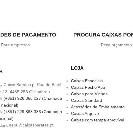
ADES DE PAGAMENTO
PROCURA CAIXAS PO
Para empresas.
Peça orçamento
LOJA
S
Caixas Especiais
CaixasBaratas.pt Rua do Batel
Caixas Fecho Aba
m 13, 4485-253 Guilhabreu
Caixas para Vinhos
(+351) 926 368 027 (Chamada
Caixas Standard
 nacional)
Acessórios de Embalamento
(+351) 229 863 336 (Chamada
Caixas Arquivo
acional)
Caixas com tampa amovível
geral@caixasbaratas.pt