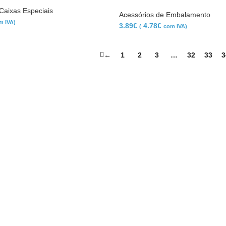
Caixas Especiais
Acessórios de Embalamento
m IVA)
3.89
€
4.78
€
(
com IVA)
←
1
2
3
…
32
33
3