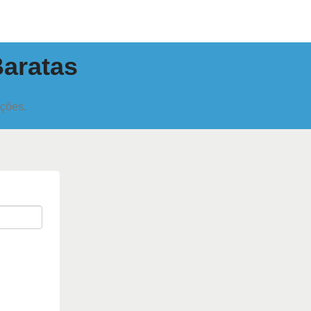
Baratas
oções.