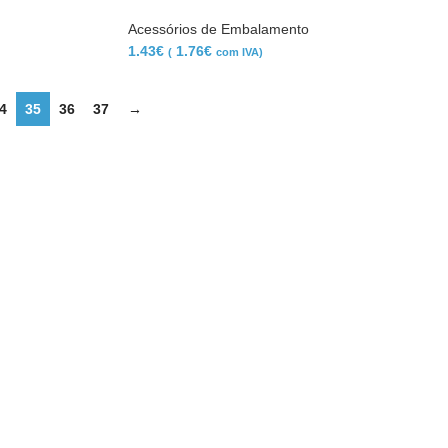
Acessórios de Embalamento
1.43
€
1.76
€
(
com IVA)
4
35
36
37
→